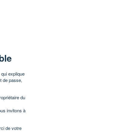
ble
qui explique
ot de passe,
opriétaire du
ous invitons à
ci de votre