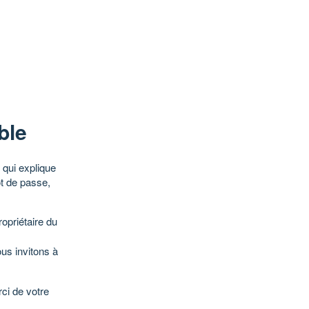
ble
qui explique
ot de passe,
opriétaire du
ous invitons à
ci de votre