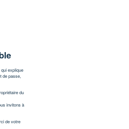
ble
qui explique
ot de passe,
opriétaire du
ous invitons à
ci de votre