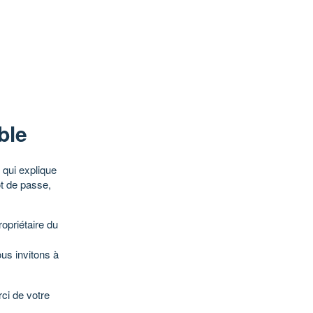
ble
qui explique
ot de passe,
opriétaire du
ous invitons à
ci de votre